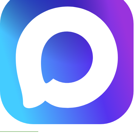
Чат бот в МАКС