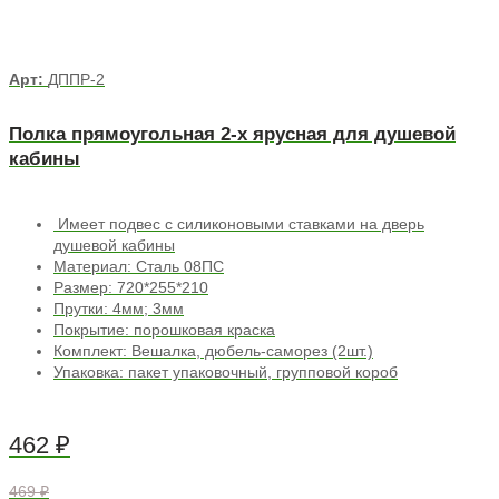
Арт:
ДППР-2
Полка прямоугольная 2-х ярусная для душевой
кабины
Имеет подвес с силиконовыми ставками на дверь
душевой кабины
Материал: Сталь 08ПС
Размер: 720*255*210
Прутки: 4мм; 3мм
Покрытие: порошковая краска
Комплект: Вешалка, дюбель-саморез (2шт.)
Упаковка: пакет упаковочный, групповой короб
462
₽
469 ₽