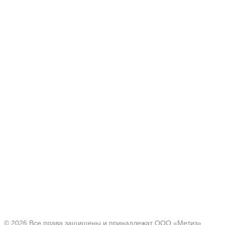
Производитель товаров c 2001 г.
Офис:
Нижегородская область, г. Павлово ул. Аллея Ильича
д. 43
© 2026 Все права защищены и принадлежат ООО «Метиз»