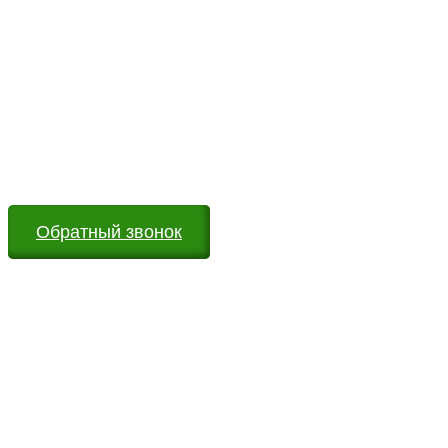
Возникли вопросы?
Оставьте заявку на сайте или звоните по телефону.
Мы всегда на связи и готовы ответить на все Ваши
вопросы
Обратный звонок