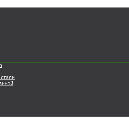
о
 стали
анной