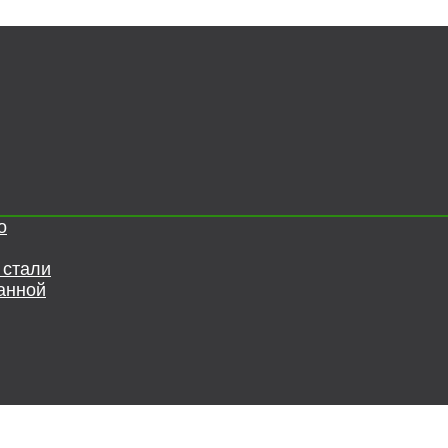
о
 стали
анной