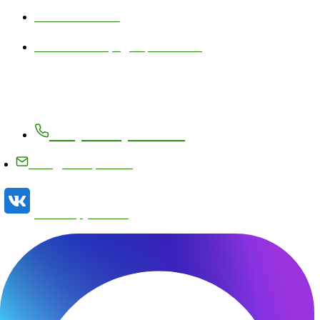
Личный кабинет
Политика конфиденциальности
Контакты
+7 (83171) 27-8-27
info@metizplant.ru
Наша группа VK