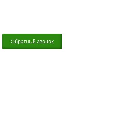
Оставьте заявку на сайте или звоните по телефону.
Мы всегда на связи и готовы ответить на все Ваши
вопросы
Обратный звонок