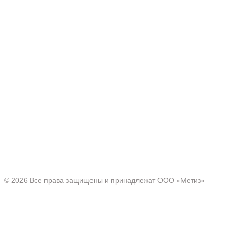
Производитель товаров c 2001 г.
Офис:
Нижегородская область, г. Павлово ул. Аллея Ильича
д. 43
© 2026 Все права защищены и принадлежат ООО «Метиз»
Каталог