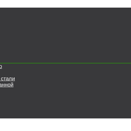
о
 стали
анной