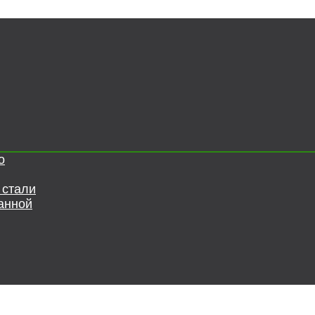
о
 стали
анной