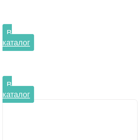
оборудование
В
каталог
Изделия для медицинской, пищевой
и мебельной промышленности
В
каталог