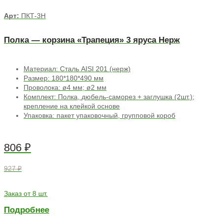
Арт:
ПКТ-3Н
Полка — корзина «Трапеция» 3 яруса Нерж
Материал: Сталь AISI 201 (нерж)
Размер: 180*180*490 мм
Проволока: ø4 мм; ø2 мм
Комплект: Полка, дюбель-саморез + заглушка (2шт.);
крепление на клейкой основе
Упаковка: пакет упаковочный, групповой короб
806
₽
927 ₽
Заказ от 8 шт.
Подробнее