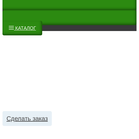
КАТАЛОГ
Производитель товаров
для дома, отдыха и
пикника
Хозяйственные товары, товары для пикника, детские
товары
Сделать заказ