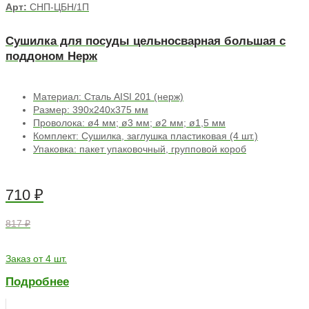
Арт:
СНП-ЦБН/1П
Сушилка для посуды цельносварная большая с
поддоном Нерж
Материал: Сталь AISI 201 (нерж)
Размер: 390х240х375 мм
Проволока: ø4 мм; ø3 мм; ø2 мм; ø1,5 мм
Комплект: Сушилка, заглушка пластиковая (4 шт.)
Упаковка: пакет упаковочный, групповой короб
710
₽
817 ₽
Заказ от 4 шт.
Подробнее