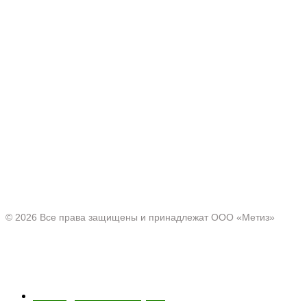
Производитель товаров c 2001 г.
Офис:
Нижегородская область, г. Павлово ул. Аллея Ильича
д. 43
© 2026 Все права защищены и принадлежат ООО «Метиз»
Каталог
Полки для ванной и кухни