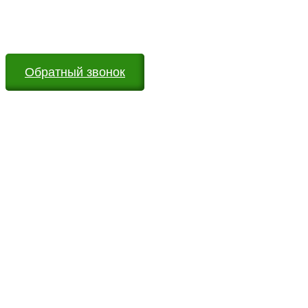
Оставьте заявку на сайте или звоните по телефону.
Мы всегда на связи и готовы ответить на все Ваши
вопросы
Обратный звонок