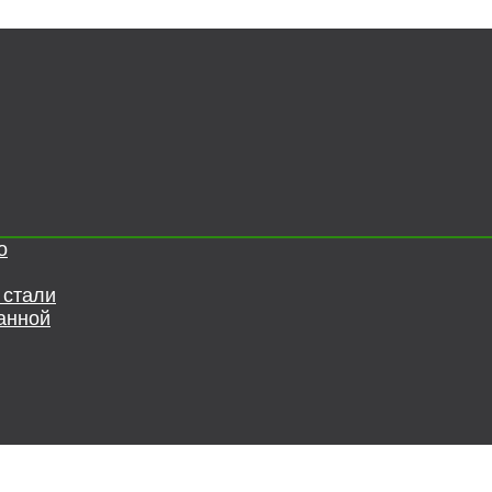
о
 стали
анной