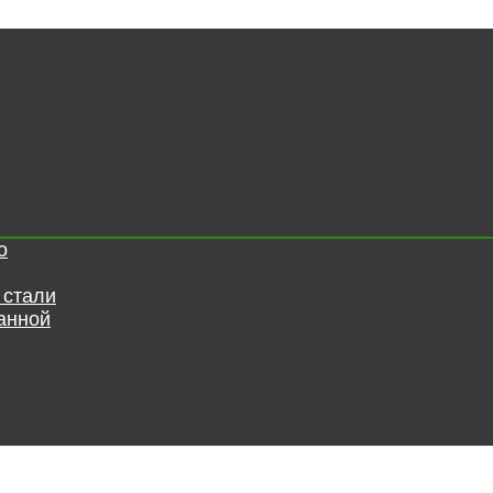
о
 стали
анной