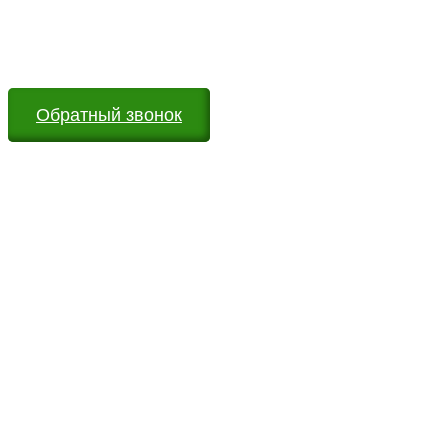
Оставьте заявку на сайте или звоните по телефону.
Мы всегда на связи и готовы ответить на все Ваши
вопросы
Обратный звонок