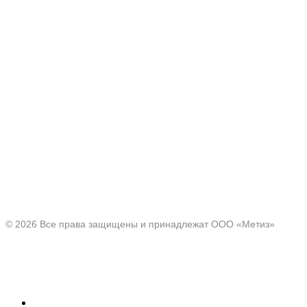
Производитель товаров c 2001 г.
Офис:
Нижегородская область, г. Павлово ул. Аллея Ильича
д. 43
© 2026 Все права защищены и принадлежат ООО «Метиз»
Каталог
Полки для ванной и кухни