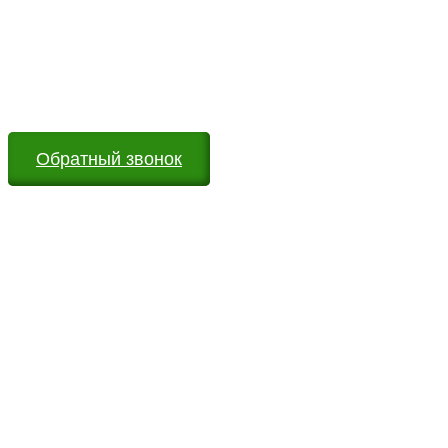
Оставьте заявку на сайте или звоните по телефону.
Мы всегда на связи и готовы ответить на все Ваши
вопросы
Обратный звонок