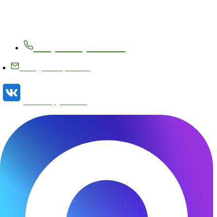
Контакты
+7 (83171) 27-8-27
info@metizplant.ru
Наша группа VK