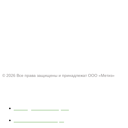
Производитель товаров c 2001 г.
Офис:
Нижегородская область, г. Павлово ул. Аллея Ильича
д. 43
© 2026 Все права защищены и принадлежат ООО «Метиз»
Каталог
Полки для ванной и кухни
Хозяйственные товары