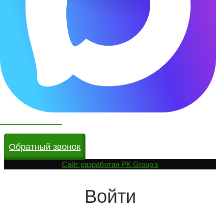
Чат бот в МАКС
Обратный звонок
Cайт разработан
PK Group's
Войти