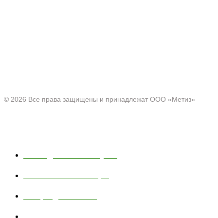
Производитель товаров c 2001 г.
Офис:
Нижегородская область, г. Павлово ул. Аллея Ильича
д. 43
© 2026 Все права защищены и принадлежат ООО «Метиз»
Каталог
Полки для ванной и кухни
Хозяйственные товары
Товары для пикника
Тюбинг и санки