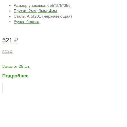
Размер упаковки: 655*375*355
Прутки: 2мм; 3мм; 4мм
Сталь: AISI201 (нержавеющая)
Ручка: береза
521
₽
550 ₽
Заказ от 25 шт.
Подробнее