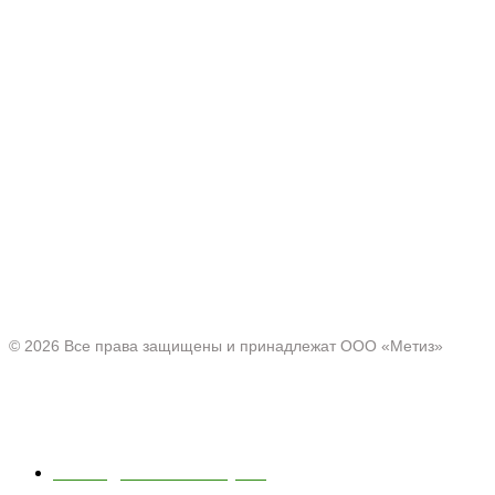
Производитель товаров c 2001 г.
Офис:
Нижегородская область, г. Павлово ул. Аллея Ильича
д. 43
© 2026 Все права защищены и принадлежат ООО «Метиз»
Каталог
Полки для ванной и кухни