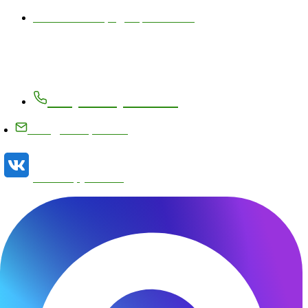
Политика конфиденциальности
Контакты
+7 (83171) 27-8-27
info@metizplant.ru
Наша группа VK