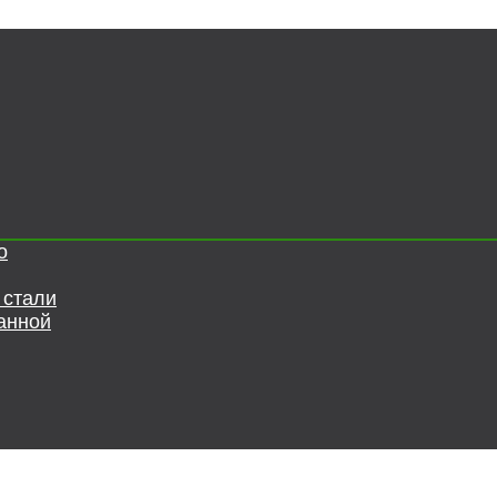
о
 стали
анной