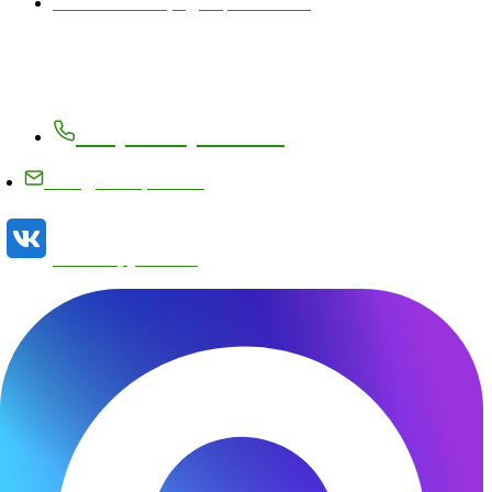
Политика конфиденциальности
Контакты
+7 (83171) 27-8-27
info@metizplant.ru
Наша группа VK