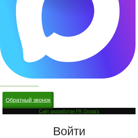
Чат бот в МАКС
Обратный звонок
Cайт разработан
PK Group's
Войти