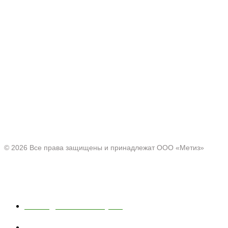
Производитель товаров c 2001 г.
Офис:
Нижегородская область, г. Павлово ул. Аллея Ильича
д. 43
© 2026 Все права защищены и принадлежат ООО «Метиз»
Каталог
Полки для ванной и кухни
Хозяйственные товары