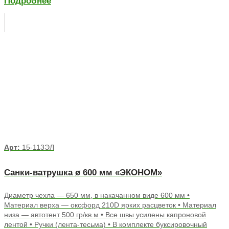
Подробнее
Арт:
15-113ЭЛ
Санки-ватрушка ø 600 мм «ЭКОНОМ»
Диаметр чехла — 650 мм, в накачанном виде 600 мм •
Материал верха — оксфорд 210D ярких расцветок • Материал
низа — автотент 500 гр/кв.м • Все швы усилены капроновой
лентой • Ручки (лента-тесьма) • В комплекте буксировочный