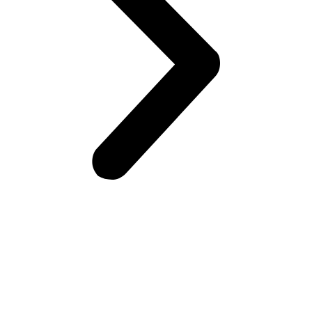
Возникли вопросы?
Оставьте заявку на сайте или звоните по телефону.
Мы всегда на связи и готовы ответить на все Ваши