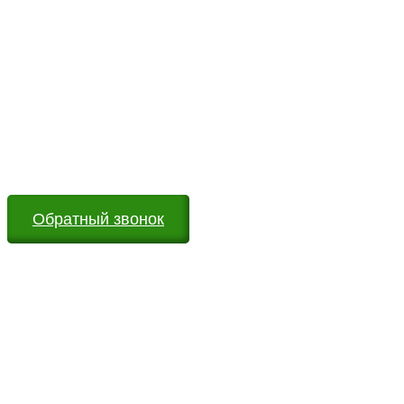
Возникли вопросы?
Оставьте заявку на сайте или звоните по телефону.
Мы всегда на связи и готовы ответить на все Ваши
вопросы
Обратный звонок