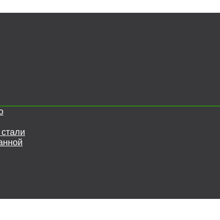
о
 стали
анной