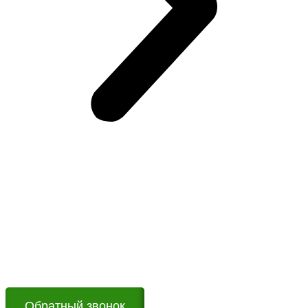
Возникли вопросы?
Оставьте заявку на сайте или звоните по телефону.
Мы всегда на связи и готовы ответить на все Ваши
вопросы
Обратный звонок