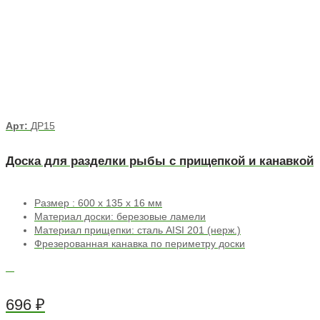
Арт:
ДР15
Доска для разделки рыбы с прищепкой и канавкой
Размер : 600 х 135 х 16 мм
Материал доски: березовые ламели
Материал прищепки: сталь AISI 201 (нерж.)
Фрезерованная канавка по периметру доски
696
₽