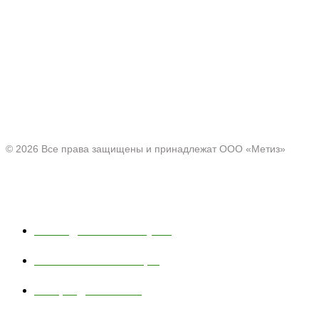
Производитель товаров c 2001 г.
Офис:
Нижегородская область, г. Павлово ул. Аллея Ильича
д. 43
© 2026 Все права защищены и принадлежат ООО «Метиз»
Каталог
Полки для ванной и кухни
Хозяйственные товары
Товары для пикника