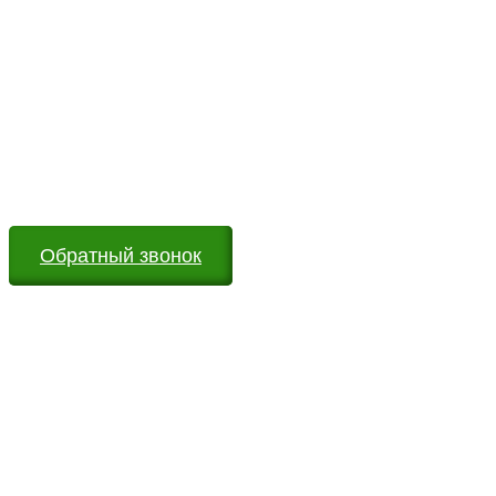
Возникли вопросы?
Оставьте заявку на сайте или звоните по телефону.
Мы всегда на связи и готовы ответить на все Ваши
вопросы
Обратный звонок