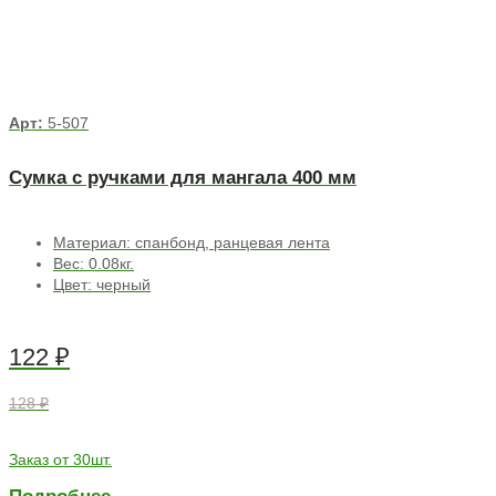
Арт:
5-507
Сумка с ручками для мангала 400 мм
Материал: спанбонд, ранцевая лента
Вес: 0.08кг.
Цвет: черный
122
₽
128 ₽
Заказ от 30шт.