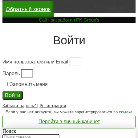
Обратный звонок
Cайт разработан
PK Group's
Войти
Имя пользователя или Email
Пароль
Запомнить меня
Войти
Забыли пароль?
|
Регистрация
Если у вас нет аккаунта, вы можете зарегистрироваться
по ссылке
Перейти в личный кабинет
Поиск