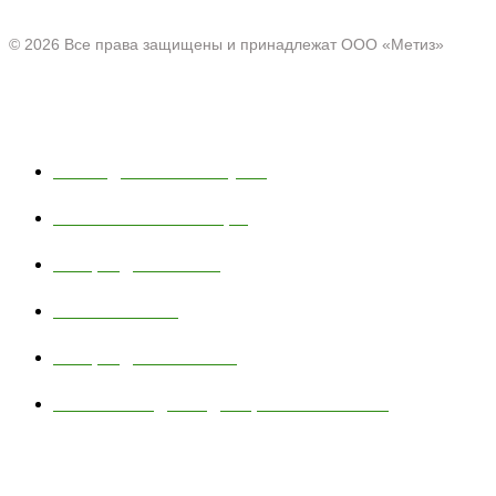
© 2026 Все права защищены и принадлежат ООО «Метиз»
Каталог
Полки для ванной и кухни
Хозяйственные товары
Товары для пикника
Тюбинг и санки
Товары для животных
Сетчатые изделия для промышленности
Навигация