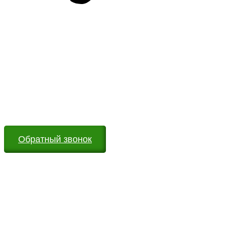
Возникли вопросы?
Оставьте заявку на сайте или звоните по телефону.
Мы всегда на связи и готовы ответить на все Ваши
вопросы
Обратный звонок