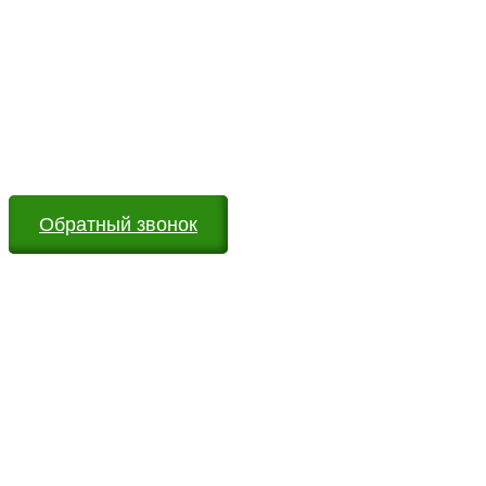
Возникли вопросы?
Оставьте заявку на сайте или звоните по телефону.
Мы всегда на связи и готовы ответить на все Ваши
вопросы
Обратный звонок