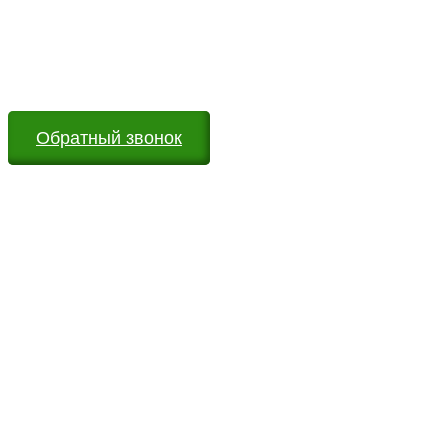
Оставьте заявку на сайте или звоните по телефону.
Мы всегда на связи и готовы ответить на все Ваши
вопросы
Обратный звонок