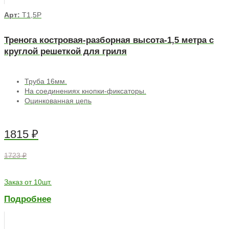
Арт:
Т1,5Р
Тренога костровая-разборная высота-1,5 метра с
круглой решеткой для гриля
Труба 16мм.
На соединениях кнопки-фиксаторы.
Оцинкованная цепь
1815
₽
1723 ₽
Заказ от 10шт.
Подробнее