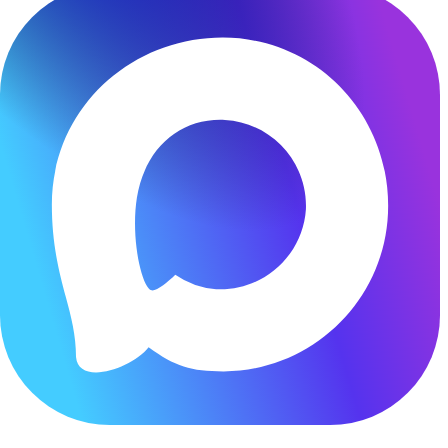
Чат бот в МАКС