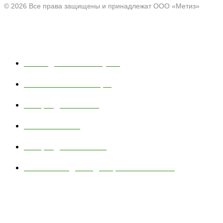
© 2026 Все права защищены и принадлежат ООО «Метиз»
Каталог
Полки для ванной и кухни
Хозяйственные товары
Товары для пикника
Тюбинг и санки
Товары для животных
Сетчатые изделия для промышленности
Навигация