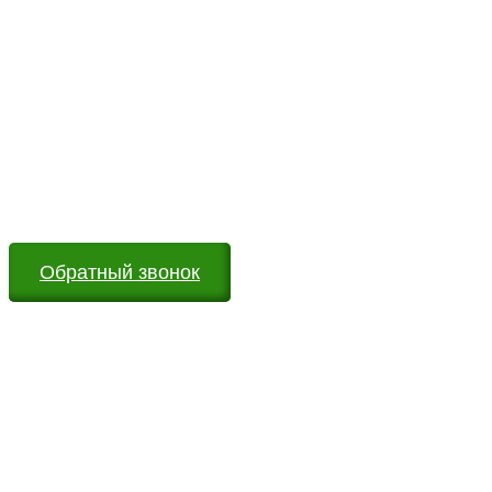
Возникли вопросы?
Оставьте заявку на сайте или звоните по телефону.
Мы всегда на связи и готовы ответить на все Ваши
вопросы
Обратный звонок