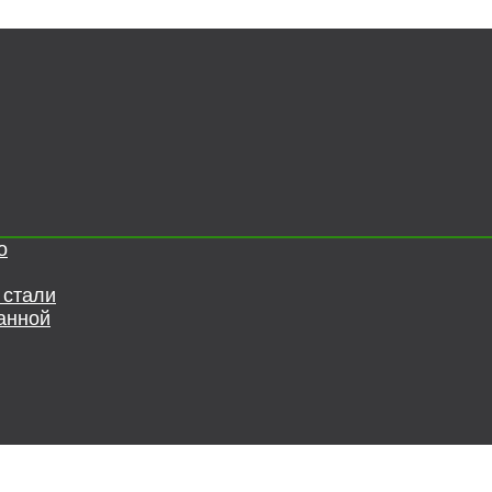
о
 стали
анной