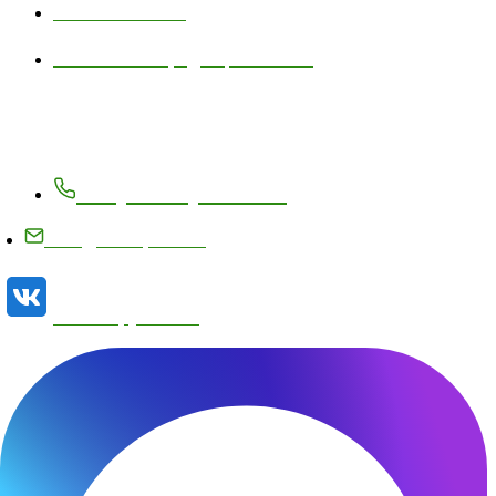
Личный кабинет
Политика конфиденциальности
Контакты
+7 (83171) 27-8-27
info@metizplant.ru
Наша группа VK