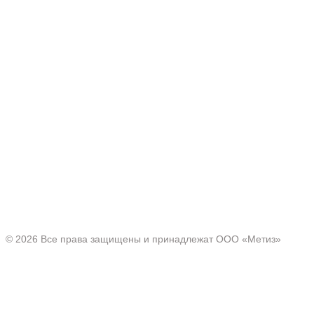
Производитель товаров c 2001 г.
Офис:
Нижегородская область, г. Павлово ул. Аллея Ильича
д. 43
© 2026 Все права защищены и принадлежат ООО «Метиз»
Каталог