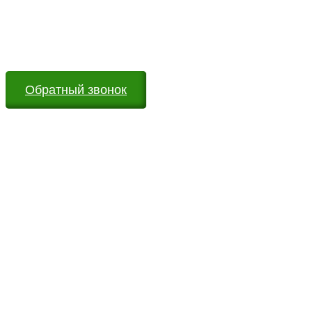
Оставьте заявку на сайте или звоните по телефону.
Мы всегда на связи и готовы ответить на все Ваши
вопросы
Обратный звонок