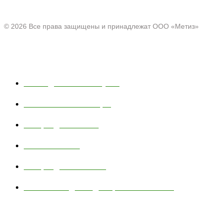
д. 43
© 2026 Все права защищены и принадлежат ООО «Метиз»
Каталог
Полки для ванной и кухни
Хозяйственные товары
Товары для пикника
Тюбинг и санки
Товары для животных
Сетчатые изделия для промышленности
Навигация