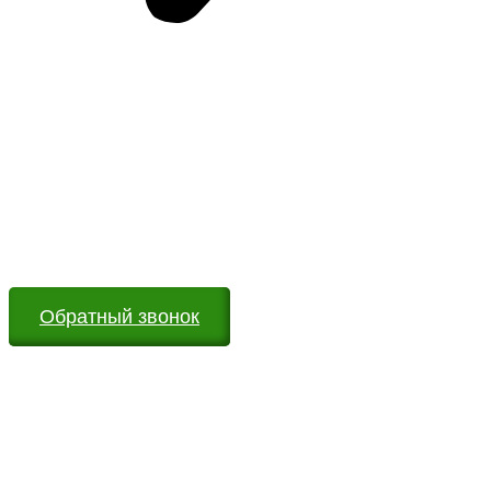
Возникли вопросы?
Оставьте заявку на сайте или звоните по телефону.
Мы всегда на связи и готовы ответить на все Ваши
вопросы
Обратный звонок