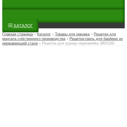
КАТАЛОГ
Главная страница
»
Каталог
»
Товары для пикника
»
Решетки для
мангала собственного производства
»
Решетки-гриль для барбекю из
нержавеющей стали
»
Решетка для курицы нержавейка 380Х260