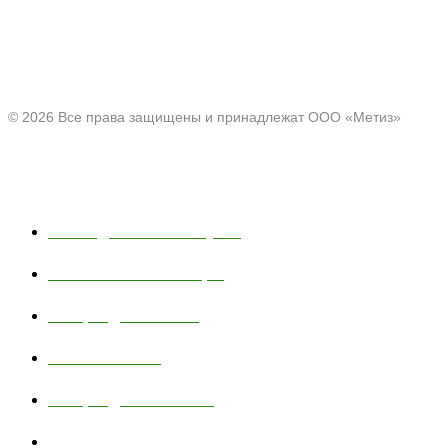
Офис:
Нижегородская область, г. Павлово ул. Аллея Ильича
д. 43
© 2026 Все права защищены и принадлежат ООО «Метиз»
Каталог
Полки для ванной и кухни
Хозяйственные товары
Товары для пикника
Тюбинг и санки
Товары для животных
Сетчатые изделия для промышленности