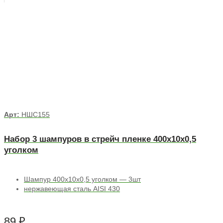
Арт:
НШС155
Набор 3 шампуров в стрейч пленке 400х10х0,5
уголком
Шампур 400х10х0,5 уголком — 3шт
нержавеющая сталь AISI 430
89
₽