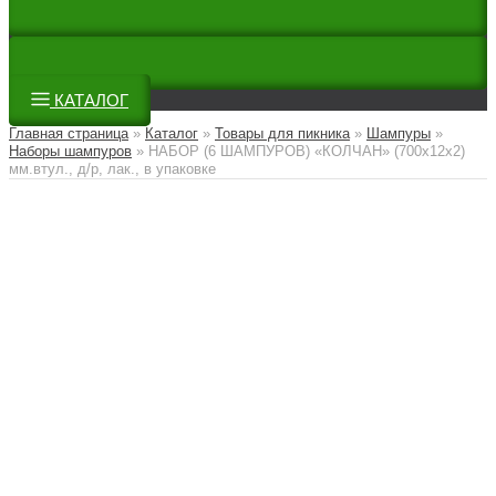
КАТАЛОГ
Главная страница
»
Каталог
»
Товары для пикника
»
Шампуры
»
Наборы шампуров
»
НАБОР (6 ШАМПУРОВ) «КОЛЧАН» (700х12х2)
мм.втул., д/р, лак., в упаковке