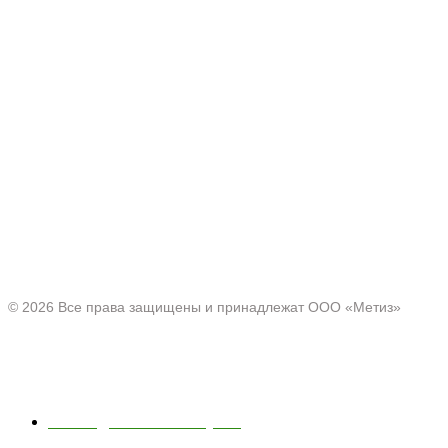
Производитель товаров c 2001 г.
Офис:
Нижегородская область, г. Павлово ул. Аллея Ильича
д. 43
© 2026 Все права защищены и принадлежат ООО «Метиз»
Каталог
Полки для ванной и кухни