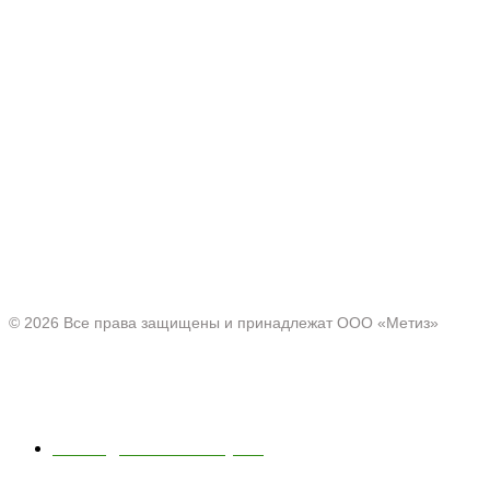
Производитель товаров c 2001 г.
Офис:
Нижегородская область, г. Павлово ул. Аллея Ильича
д. 43
© 2026 Все права защищены и принадлежат ООО «Метиз»
Каталог
Полки для ванной и кухни