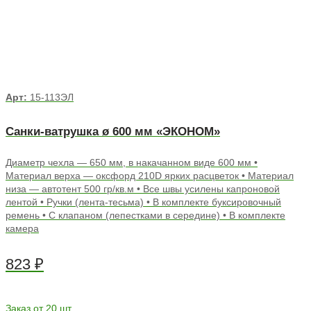
Арт:
15-113ЭЛ
Санки-ватрушка ø 600 мм «ЭКОНОМ»
Диаметр чехла — 650 мм, в накачанном виде 600 мм •
Материал верха — оксфорд 210D ярких расцветок • Материал
низа — автотент 500 гр/кв.м • Все швы усилены капроновой
лентой • Ручки (лента-тесьма) • В комплекте буксировочный
ремень • С клапаном (лепестками в середине) • В комплекте
камера
823
₽
Заказ от 20 шт.