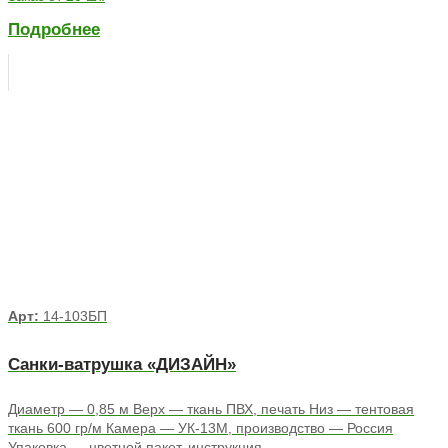
Подробнее
Арт:
14-103БП
Санки-ватрушка «ДИЗАЙН»
Диаметр — 0,85 м Верх — ткань ПВХ, печать Низ — тентовая
ткань 600 гр/м Камера — УК-13М, производство — Россия
Упаковка — цветной пакет, инструкция