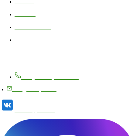
Новости
Контакты
Личный кабинет
Политика конфиденциальности
Контакты
+7 (83171) 27-8-27
info@metizplant.ru
Наша группа VK