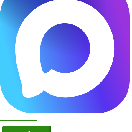
Чат бот в МАКС