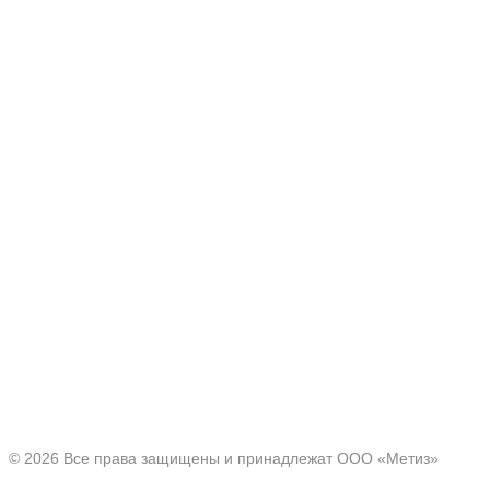
Производитель товаров c 2001 г.
Офис:
Нижегородская область, г. Павлово ул. Аллея Ильича
д. 43
© 2026 Все права защищены и принадлежат ООО «Метиз»