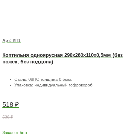
Арт:
КП1
Коптильня одноярусная 290х260х110х0,5мм (без
ножек, без поддона)
Сталь: 08ПС толщина 0,5мм;
Упаковка: индивидуальный гофрокороб
518
₽
538 ₽
Заказ от 5шт.