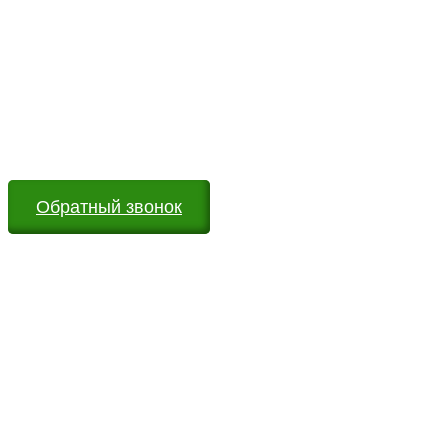
Возникли вопросы?
Оставьте заявку на сайте или звоните по телефону.
Мы всегда на связи и готовы ответить на все Ваши
вопросы
Обратный звонок