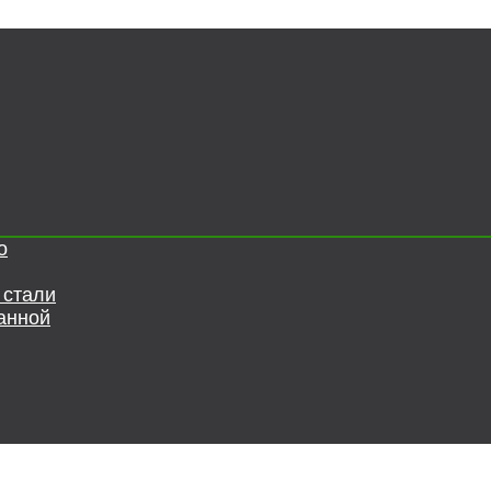
о
 стали
анной