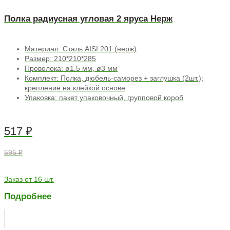
Полка радиусная угловая 2 яруса Нерж
Материал: Сталь AISI 201 (нерж)
Размер: 210*210*285
Проволока: ø1.5 мм, ø3 мм
Комплект: Полка, дюбель-саморез + заглушка (2шт.);
крепление на клейкой основе
Упаковка: пакет упаковочный, групповой короб
517
₽
595 ₽
Заказ от 16 шт.
Подробнее