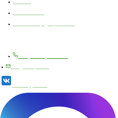
Контакты
Личный кабинет
Политика конфиденциальности
Контакты
+7 (83171) 27-8-27
info@metizplant.ru
Наша группа VK