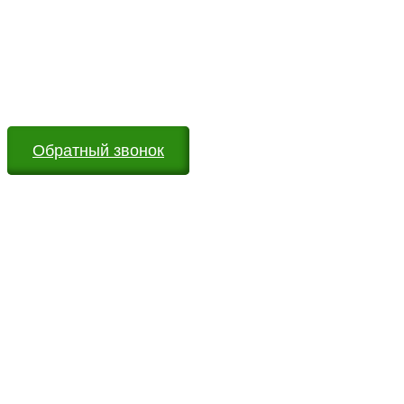
Возникли вопросы?
Оставьте заявку на сайте или звоните по телефону.
Мы всегда на связи и готовы ответить на все Ваши
вопросы
Обратный звонок