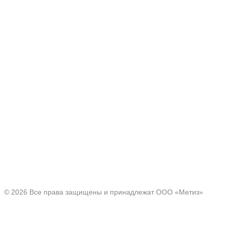
Производитель товаров c 2001 г.
Офис:
Нижегородская область, г. Павлово ул. Аллея Ильича
д. 43
© 2026 Все права защищены и принадлежат ООО «Метиз»
Каталог