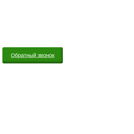
Возникли вопросы?
Оставьте заявку на сайте или звоните по телефону.
Мы всегда на связи и готовы ответить на все Ваши
вопросы
Обратный звонок