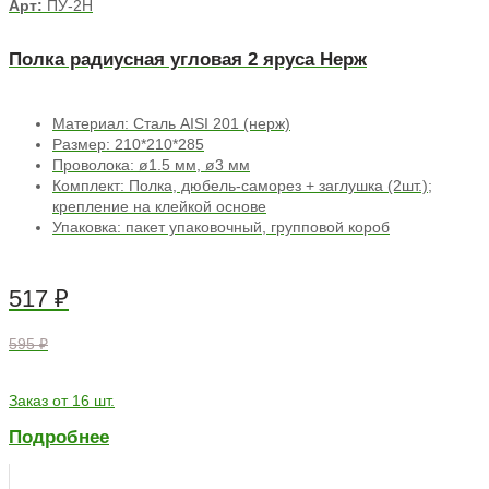
Арт:
ПУ-2Н
Полка радиусная угловая 2 яруса Нерж
Материал: Сталь AISI 201 (нерж)
Размер: 210*210*285
Проволока: ø1.5 мм, ø3 мм
Комплект: Полка, дюбель-саморез + заглушка (2шт.);
крепление на клейкой основе
Упаковка: пакет упаковочный, групповой короб
517
₽
595 ₽
Заказ от 16 шт.
Подробнее