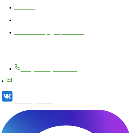
Контакты
Личный кабинет
Политика конфиденциальности
Контакты
+7 (83171) 27-8-27
info@metizplant.ru
Наша группа VK