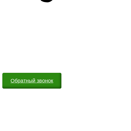
Возникли вопросы?
Оставьте заявку на сайте или звоните по телефону.
Мы всегда на связи и готовы ответить на все Ваши
вопросы
Обратный звонок