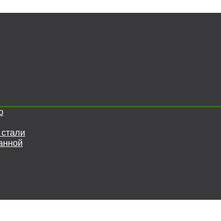
о
 стали
анной