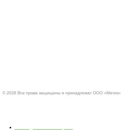
Производитель товаров c 2001 г.
Офис:
Нижегородская область, г. Павлово ул. Аллея Ильича
д. 43
© 2026 Все права защищены и принадлежат ООО «Метиз»
Каталог
Полки для ванной и кухни