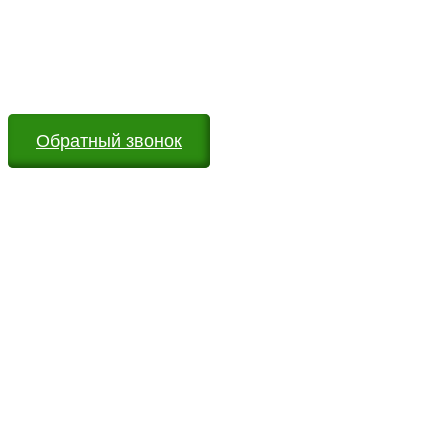
Оставьте заявку на сайте или звоните по телефону.
Мы всегда на связи и готовы ответить на все Ваши
вопросы
Обратный звонок