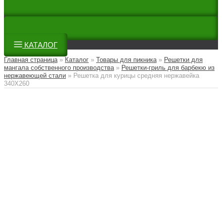
КАТАЛОГ
Главная страница
»
Каталог
»
Товары для пикника
»
Решетки для
мангала собственного производства
»
Решетки-гриль для барбекю из
нержавеющей стали
»
Решетка для курицы средняя нержавейка
340Х260