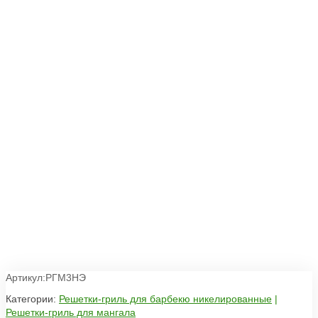
Артикул:РГМ3НЭ
Категории:
Решетки-гриль для барбекю никелированные
|
Решетки-гриль для мангала