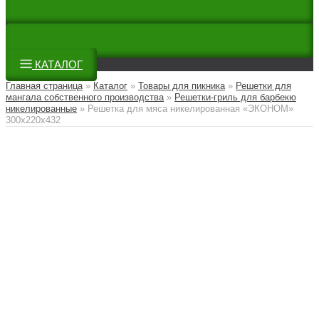
КАТАЛОГ
Главная страница
»
Каталог
»
Товары для пикника
»
Решетки для
мангала собственного производства
»
Решетки-гриль для барбекю
никелированные
»
Решетка для мяса никелированная «ЭКОНОМ»
300х220х432