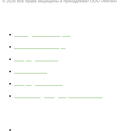
© 2026 Все права защищены и принадлежат ООО «Метиз»
Каталог
Полки для ванной и кухни
Хозяйственные товары
Товары для пикника
Тюбинг и санки
Товары для животных
Сетчатые изделия для промышленности
Навигация
О компании