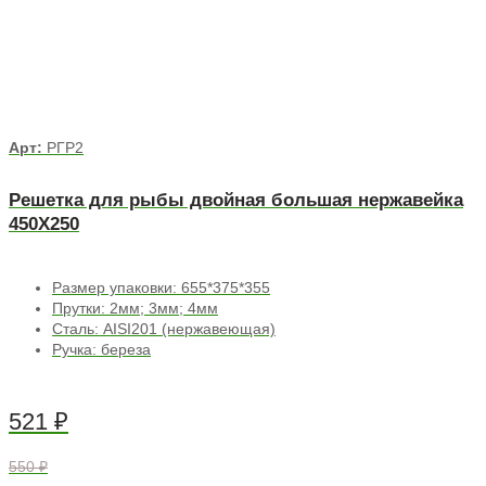
Арт:
РГР2
Решетка для рыбы двойная большая нержавейка
450Х250
Размер упаковки: 655*375*355
Прутки: 2мм; 3мм; 4мм
Сталь: AISI201 (нержавеющая)
Ручка: береза
521
₽
550 ₽