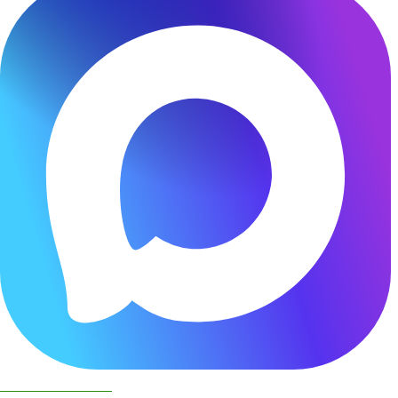
Чат бот в МАКС