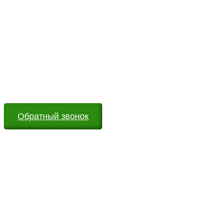
Возникли вопросы?
Оставьте заявку на сайте или звоните по телефону.
Мы всегда на связи и готовы ответить на все Ваши
вопросы
Обратный звонок