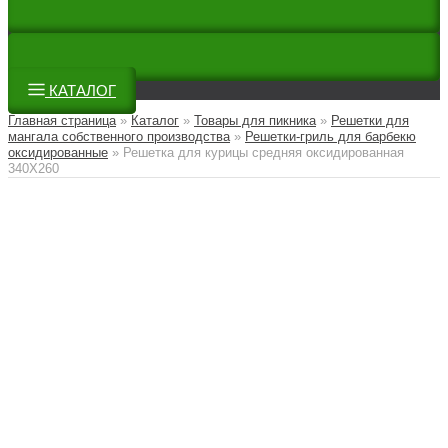
КАТАЛОГ
Главная страница
»
Каталог
»
Товары для пикника
»
Решетки для
мангала собственного производства
»
Решетки-гриль для барбекю
оксидированные
»
Решетка для курицы средняя оксидированная
340Х260