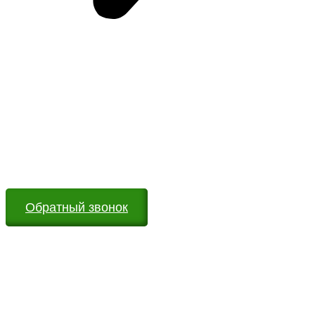
Возникли вопросы?
Оставьте заявку на сайте или звоните по телефону.
Мы всегда на связи и готовы ответить на все Ваши
вопросы
Обратный звонок