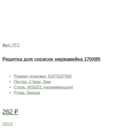
Арт:
РГС
Решетка для сосисок нержавейка 170Х85
Размер упаковки: 610*310*340
Прутки: 2,5мм; 3мм
Сталь: AISI201 (нержавеющая)
Ручка: береза
262
₽
280 ₽