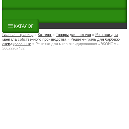
КАТАЛОГ
Главная страница
»
Каталог
»
Товары для пикника
»
Решетки для
мангала собственного производства
»
Решетки-гриль для барбекю
оксидированные
»
Решетка для мяса оксидированная «ЭКОНОМ»
300х220х432