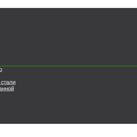
о
 стали
анной