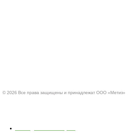
Производитель товаров c 2001 г.
Офис:
Нижегородская область, г. Павлово ул. Аллея Ильича
д. 43
© 2026 Все права защищены и принадлежат ООО «Метиз»
Каталог
Полки для ванной и кухни