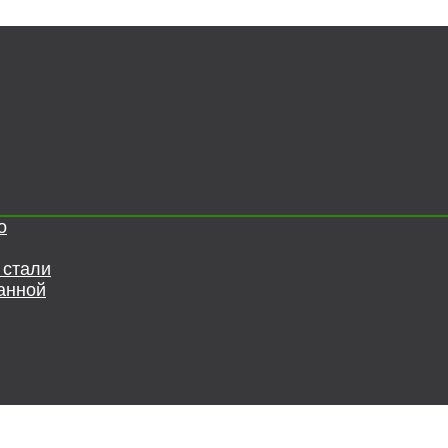
о
 стали
анной