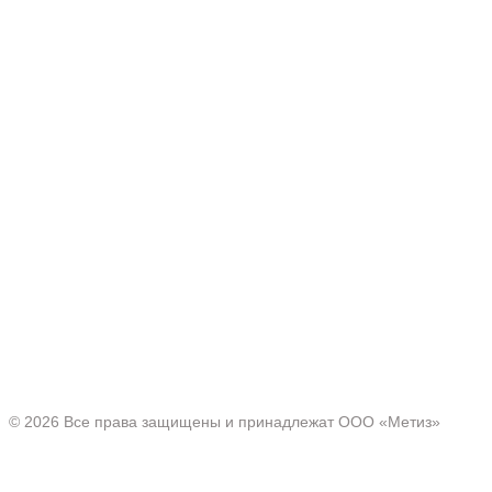
Производитель товаров c 2001 г.
Офис:
Нижегородская область, г. Павлово ул. Аллея Ильича
д. 43
© 2026 Все права защищены и принадлежат ООО «Метиз»
Каталог