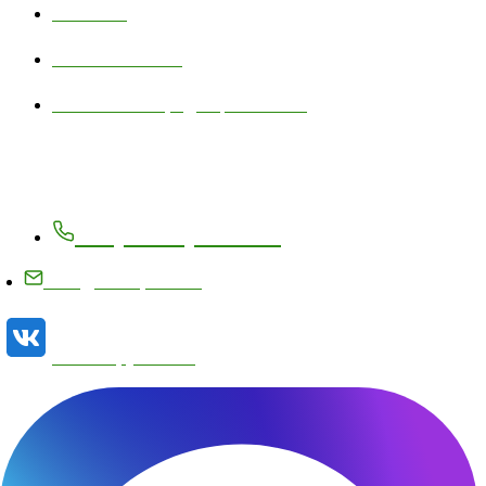
Контакты
Личный кабинет
Политика конфиденциальности
Контакты
+7 (83171) 27-8-27
info@metizplant.ru
Наша группа VK