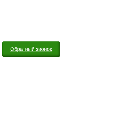
Возникли вопросы?
Оставьте заявку на сайте или звоните по телефону.
Мы всегда на связи и готовы ответить на все Ваши
вопросы
Обратный звонок