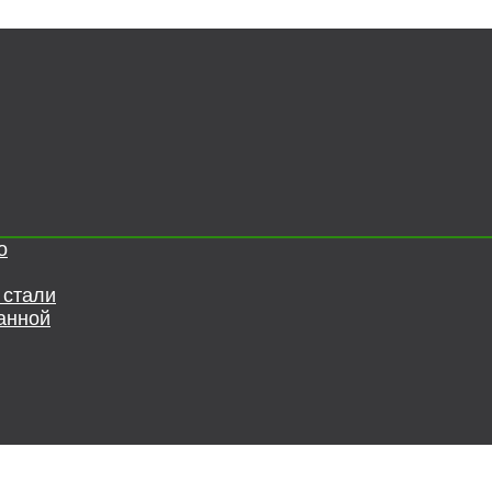
о
 стали
анной