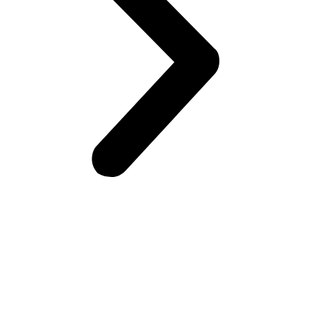
Возникли вопросы?
Оставьте заявку на сайте или звоните по телефону.
Мы всегда на связи и готовы ответить на все Ваши